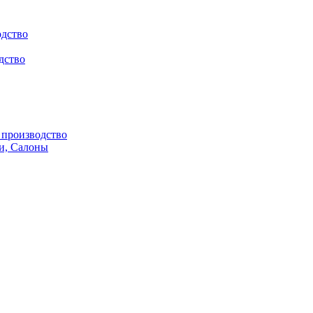
одство
дство
производство
и, Салоны