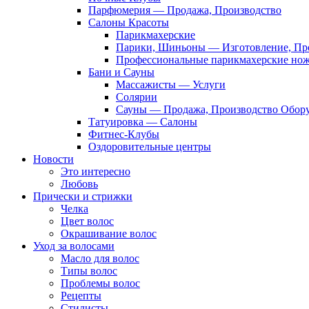
Парфюмерия — Продажа, Производство
Салоны Красоты
Парикмахерские
Парики, Шиньоны — Изготовление, Пр
Профессиональные парикмахерские но
Бани и Сауны
Массажисты — Услуги
Солярии
Сауны — Продажа, Производство Обор
Татуировка — Салоны
Фитнес-Клубы
Оздоровительные центры
Новости
Это интересно
Любовь
Прически и стрижки
Челка
Цвет волос
Окрашивание волос
Уход за волосами
Масло для волос
Типы волос
Проблемы волос
Рецепты
Стилисты