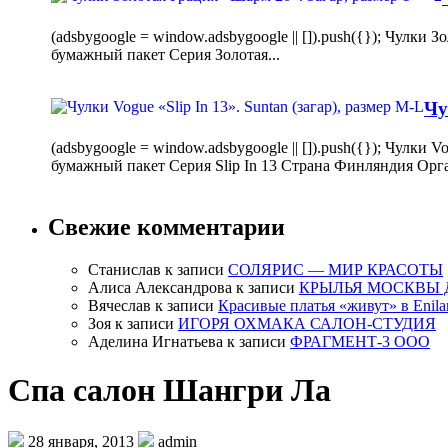
(adsbygoogle = window.adsbygoogle || []).push({}); Чулк
бумажный пакет Серия Золотая...
Чу
(adsbygoogle = window.adsbygoogle || []).push({}); Чулки
бумажный пакет Серия Slip In 13 Страна Финляндия Орг
Свежие комментарии
Станислав
к записи
СОЛЯРИС — МИР КРАСОТЫ
Алиса Александрова
к записи
КРЫЛЬЯ МОСКВЫ 
Вячеслав
к записи
Красивые платья «живут» в Enila
Зоя
к записи
ИГОРЯ ОХМАКА САЛОН-СТУДИЯ
Аделина Игнатьева
к записи
ФРАГМЕНТ-3 ООО
Спа салон Шангри Ла
28 января, 2013
admin