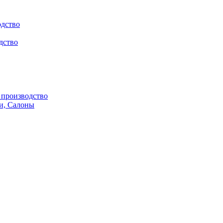
одство
дство
производство
и, Салоны