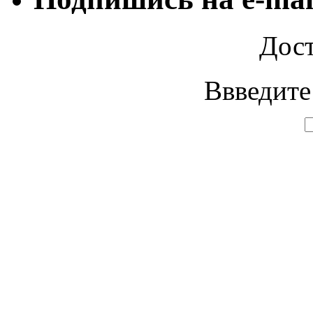
Дост
Ввведите